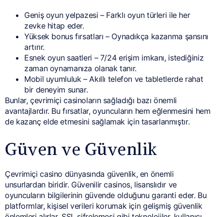
Geniş oyun yelpazesi – Farklı oyun türleri ile her
zevke hitap eder.
Yüksek bonus fırsatları – Oynadıkça kazanma şansını
artırır.
Esnek oyun saatleri – 7/24 erişim imkanı, istediğiniz
zaman oynamanıza olanak tanır.
Mobil uyumluluk – Akıllı telefon ve tabletlerde rahat
bir deneyim sunar.
Bunlar, çevrimiçi casinoların sağladığı bazı önemli
avantajlardır. Bu fırsatlar, oyuncuların hem eğlenmesini hem
de kazanç elde etmesini sağlamak için tasarlanmıştır.
Güven ve Güvenlik
Çevrimiçi casino dünyasında güvenlik, en önemli
unsurlardan biridir. Güvenilir casinos, lisanslıdır ve
oyuncuların bilgilerinin güvende olduğunu garanti eder. Bu
platformlar, kişisel verileri korumak için gelişmiş güvenlik
önlemleri alırlar. SSL şifrelemesi gibi teknolojiler, kullanıcı