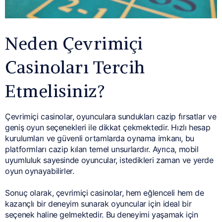
Neden Çevrimiçi
Casinoları Tercih
Etmelisiniz?
Çevrimiçi casinolar, oyunculara sundukları cazip fırsatlar ve
geniş oyun seçenekleri ile dikkat çekmektedir. Hızlı hesap
kurulumları ve güvenli ortamlarda oynama imkanı, bu
platformları cazip kılan temel unsurlardır. Ayrıca, mobil
uyumluluk sayesinde oyuncular, istedikleri zaman ve yerde
oyun oynayabilirler.
Sonuç olarak, çevrimiçi casinolar, hem eğlenceli hem de
kazançlı bir deneyim sunarak oyuncular için ideal bir
seçenek haline gelmektedir. Bu deneyimi yaşamak için