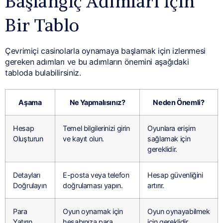
Başlangıç Adımları İçin
Bir Tablo
Çevrimiçi casinolarla oynamaya başlamak için izlenmesi
gereken adımları ve bu adımların önemini aşağıdaki
tabloda bulabilirsiniz.
Aşama
Ne Yapmalısınız?
Neden Önemli?
Hesap
Temel bilgilerinizi girin
Oyunlara erişim
Oluşturun
ve kayıt olun.
sağlamak için
gereklidir.
Detayları
E-posta veya telefon
Hesap güvenliğini
Doğrulayın
doğrulaması yapın.
artırır.
Para
Oyun oynamak için
Oyun oynayabilmek
Yatırın
hesabınıza para
için gereklidir.