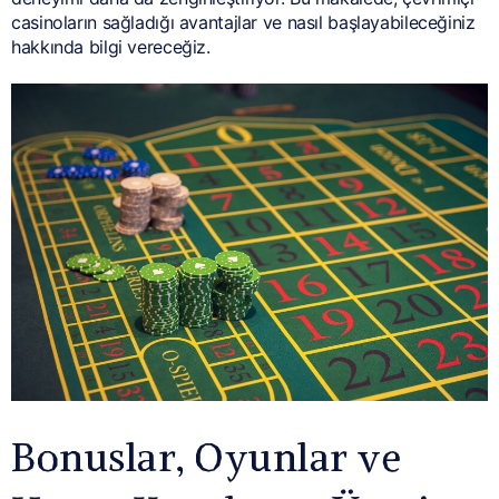
casinoların sağladığı avantajlar ve nasıl başlayabileceğiniz
hakkında bilgi vereceğiz.
Bonuslar, Oyunlar ve