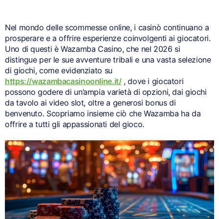
Nel mondo delle scommesse online, i casinò continuano a
prosperare e a offrire esperienze coinvolgenti ai giocatori.
Uno di questi è Wazamba Casino, che nel 2026 si
distingue per le sue avventure tribali e una vasta selezione
di giochi, come evidenziato su
https://wazambacasinoonline.it/
, dove i giocatori
possono godere di un’ampia varietà di opzioni, dai giochi
da tavolo ai video slot, oltre a generosi bonus di
benvenuto. Scopriamo insieme ciò che Wazamba ha da
offrire a tutti gli appassionati del gioco.