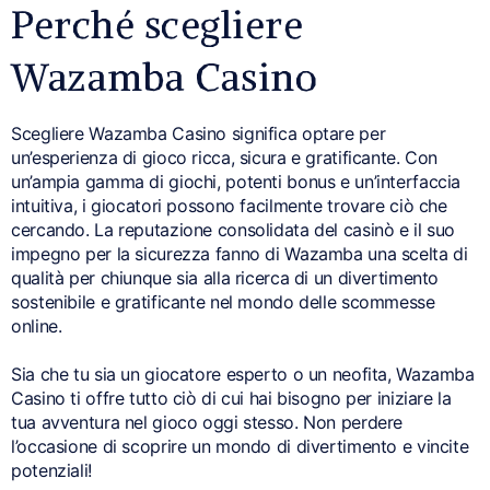
Perché scegliere
Wazamba Casino
Scegliere Wazamba Casino significa optare per
un’esperienza di gioco ricca, sicura e gratificante. Con
un’ampia gamma di giochi, potenti bonus e un’interfaccia
intuitiva, i giocatori possono facilmente trovare ciò che
cercando. La reputazione consolidata del casinò e il suo
impegno per la sicurezza fanno di Wazamba una scelta di
qualità per chiunque sia alla ricerca di un divertimento
sostenibile e gratificante nel mondo delle scommesse
online.
Sia che tu sia un giocatore esperto o un neofita, Wazamba
Casino ti offre tutto ciò di cui hai bisogno per iniziare la
tua avventura nel gioco oggi stesso. Non perdere
l’occasione di scoprire un mondo di divertimento e vincite
potenziali!