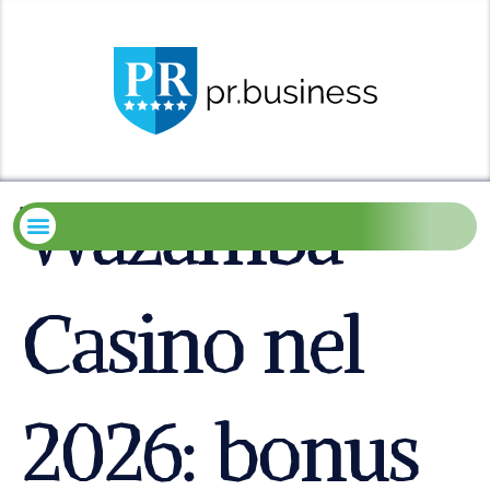
Wazamba
Authoritative Backlinks
Casino nel
2026: bonus