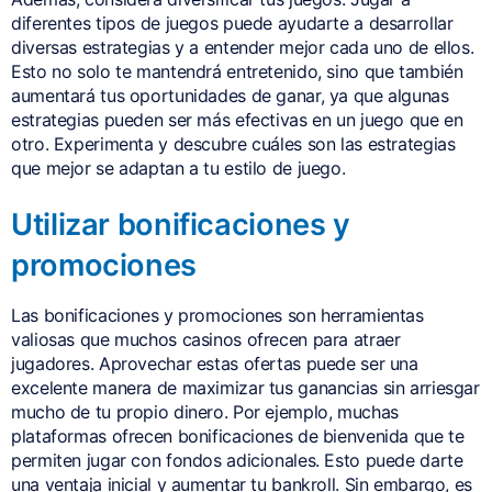
diferentes tipos de juegos puede ayudarte a desarrollar
diversas estrategias y a entender mejor cada uno de ellos.
Esto no solo te mantendrá entretenido, sino que también
aumentará tus oportunidades de ganar, ya que algunas
estrategias pueden ser más efectivas en un juego que en
otro. Experimenta y descubre cuáles son las estrategias
que mejor se adaptan a tu estilo de juego.
Utilizar bonificaciones y
promociones
Las bonificaciones y promociones son herramientas
valiosas que muchos casinos ofrecen para atraer
jugadores. Aprovechar estas ofertas puede ser una
excelente manera de maximizar tus ganancias sin arriesgar
mucho de tu propio dinero. Por ejemplo, muchas
plataformas ofrecen bonificaciones de bienvenida que te
permiten jugar con fondos adicionales. Esto puede darte
una ventaja inicial y aumentar tu bankroll. Sin embargo, es