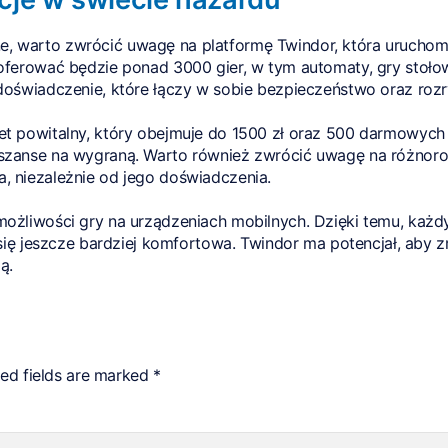
 warto zwrócić uwagę na platformę Twindor, która uruchomi
oferować będzie ponad 3000 gier, w tym automaty, gry stoło
 doświadczenie, które łączy w sobie bezpieczeństwo oraz ro
et powitalny, który obejmuje do 1500 zł oraz 500 darmowych
szanse na wygraną. Warto również zwrócić uwagę na różnorod
, niezależnie od jego doświadczenia.
możliwości gry na urządzeniach mobilnych. Dzięki temu, każ
e się jeszcze bardziej komfortowa. Twindor ma potencjał, aby
ą.
red fields are marked
*