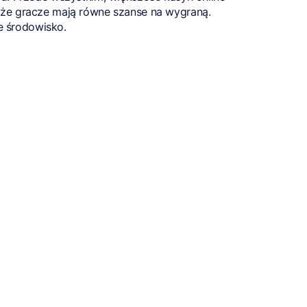
 że gracze mają równe szanse na wygraną.
ne środowisko.