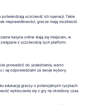
 potwierdzają uczciwość ich operacji. Takie
iek nieprawidłowości, gracze mają możliwość
zesne kasyna online stają się miejscem, w
 związane z uczciwością tych platform.
oże prowadzić do uzależnienia, warto
u i są odpowiedzialni za swoje wybory.
elu edukację graczy o potencjalnych ryzykach
wość wykluczenia się z gry na określony czas.