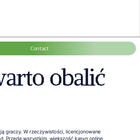
Contact
arto obalić
ją graczy. W rzeczywistości, licencjonowane
ad. Przede wszystkim, większość kasyn online