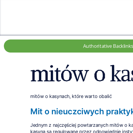
Authoritative Backlink
mitów o kas
mitów o kasynach, które warto obalić
Mit o nieuczciwych prakt
Jednym z najczęściej powtarzanych mitów o kas
kasyna są regulowane przez odpowiednie instyt