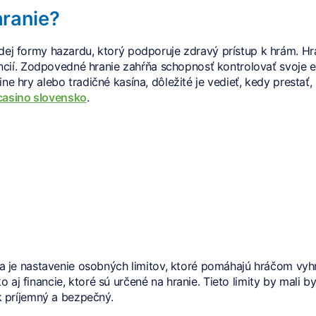
ranie?
 formy hazardu, ktorý podporuje zdravý prístup k hrám. Hráč
cií. Zodpovedné hranie zahŕňa schopnosť kontrolovať svoje e
ine hry alebo tradičné kasína, dôležité je vedieť, kedy prestať,
casino slovensko
.
a je nastavenie osobných limitov, ktoré pomáhajú hráčom v
ko aj financie, ktoré sú určené na hranie. Tieto limity by mal
 príjemný a bezpečný.