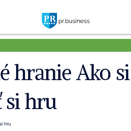
s
hranie Ako si 
ť si hru
si hru