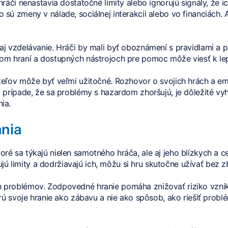
ráči nenastavia dostatočné limity alebo ignorujú signály, že i
ú zmeny v nálade, sociálnej interakcii alebo vo financiách. A
j vzdelávanie. Hráči by mali byť oboznámení s pravidlami a p
nom hraní a dostupných nástrojoch pre pomoc môže viesť k le
teľov môže byť veľmi užitočné. Rozhovor o svojich hrách a 
V prípade, že sa problémy s hazardom zhoršujú, je dôležité 
ia.
nia
é sa týkajú nielen samotného hráča, ale aj jeho blízkych a c
vujú limity a dodržiavajú ich, môžu si hru skutočne užívať bez 
problémov. Zodpovedné hranie pomáha znižovať riziko vzniku
erú svoje hranie ako zábavu a nie ako spôsob, ako riešiť prob