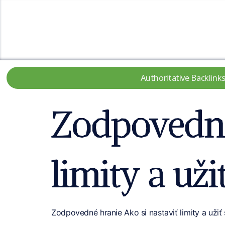
Authoritative Backlink
Zodpovedné 
limity a uži
Zodpovedné hranie Ako si nastaviť limity a užiť 