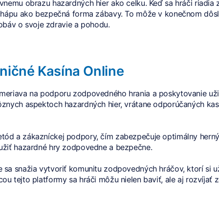
ívnemu obrazu hazardných hier ako celku. Keď sa hráči riadi
 chápu ako bezpečná forma zábavy. To môže v konečnom dôsle
z obáv o svoje zdravie a pohodu.
aničné Kasína Online
meriava na podporu zodpovedného hrania a poskytovanie užit
ôznych aspektoch hazardných hier, vrátane odporúčaných kas
ód a zákazníckej podpory, čím zabezpečuje optimálny herný 
 užiť hazardné hry zodpovedne a bezpečne.
sa snažia vytvoriť komunitu zodpovedných hráčov, ktorí si uží
 tejto platformy sa hráči môžu nielen baviť, ale aj rozvíjať 