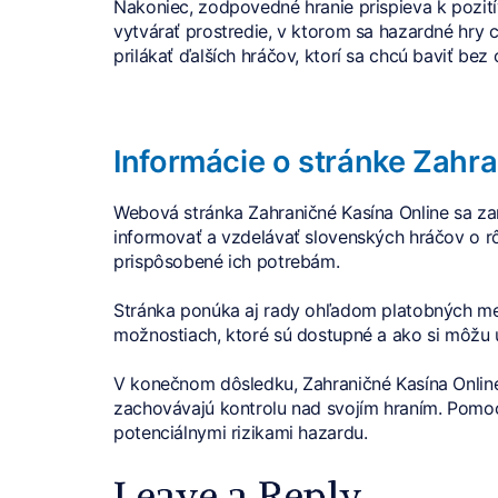
Nakoniec, zodpovedné hranie prispieva k pozit
vytvárať prostredie, v ktorom sa hazardné hry
prilákať ďalších hráčov, ktorí sa chcú baviť be
Informácie o stránke Zahr
Webová stránka Zahraničné Kasína Online sa za
informovať a vzdelávať slovenských hráčov o r
prispôsobené ich potrebám.
Stránka ponúka aj rady ohľadom platobných met
možnostiach, ktoré sú dostupné a ako si môžu
V konečnom dôsledku, Zahraničné Kasína Online 
zachovávajú kontrolu nad svojím hraním. Pomocou
potenciálnymi rizikami hazardu.
Leave a Reply