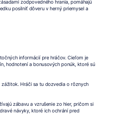
a zásadami zodpovedného hrania, pomáhajú
dku posilniť dôveru v herný priemysel a
očných informácií pre hráčov. Cieľom je
ín, hodnotení a bonusových ponúk, ktoré sú
zážitok. Hráči sa tu dozvedia o rôznych
vajú zábavu a vzrušenie zo hier, pričom si
zdravé návyky, ktoré ich ochrání pred