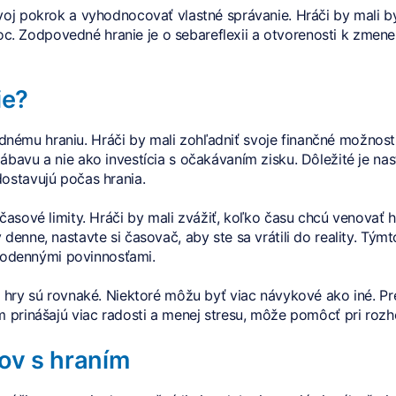
svoj pokrok a vyhodnocovať vlastné správanie. Hráči by mali b
. Zodpovedné hranie je o sebareflexii a otvorenosti k zmene
ie?
ému hraniu. Hráči by mali zohľadniť svoje finančné možnosti 
ábavu a nie ako investícia s očakávaním zisku. Dôležité je nas
dostavujú počas hrania.
časové limity. Hráči by mali zvážiť, koľko času chcú venovať h
 denne, nastavte si časovač, aby ste sa vrátili do reality. T
odennými povinnosťami.
y hry sú rovnaké. Niektoré môžu byť viac návykové ako iné. Pr
m prinášajú viac radosti a menej stresu, môže pomôcť pri rozho
ov s hraním