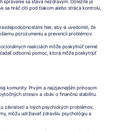
ch správanie sa stáva nezdravým. Dôležité je
k sa hráč cíti pod tlakom alebo stráca kontrolu,
ravdepodobnosťami hier, aby si uvedomili, že
pšiemu porozumeniu a prevencii problémov.
emocionálnych reakciách môže poskytnúť cenné
vyhľadať odbornú pomoc, ktorá môže poskytnúť
elej komunity. Prvým a najzjavnejším prínosom
zbytočných stresov a obáv o finančnú stabilitu.
 závislosti a iných psychických problémov,
lémy, môžu udržiavať zdravšiu psychológiu a