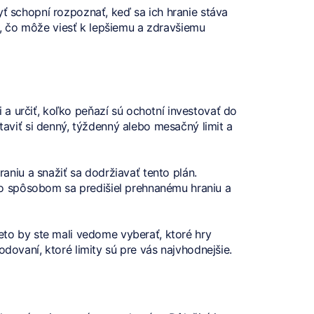
yť schopní rozpoznať, keď sa ich hranie stáva
, čo môže viesť k lepšiemu a zdravšiemu
a určiť, koľko peňazí sú ochotní investovať do
taviť si denný, týždenný alebo mesačný limit a
raniu a snažiť sa dodržiavať tento plán.
ýmto spôsobom sa predišiel prehnanému hraniu a
eto by ste mali vedome vyberať, ktoré hry
dovaní, ktoré limity sú pre vás najvhodnejšie.