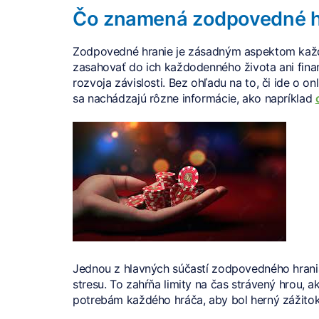
Čo znamená zodpovedné h
Zodpovedné hranie je zásadným aspektom každej
zasahovať do ich každodenného života ani finan
rozvoja závislosti. Bez ohľadu na to, či ide o onl
sa nachádzajú rôzne informácie, ako napríklad
Jednou z hlavných súčastí zodpovedného hrani
stresu. To zahŕňa limity na čas strávený hrou, a
potrebám každého hráča, aby bol herný zážitok