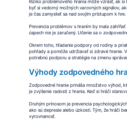
Riziko problémového hrania môže vzrásť, ak si h
byť si vedomý možných varovných signálov, ako s
je čas zamyslieť sa nad svojím prístupom k hre.
Prevencia problémov s hraním by mala zahŕňať a
úspech nie je zaručený. Učenie sa o zodpoved
Okrem toho, hľadanie podpory od rodiny a pria
pohľady a pomôže udržiavať si zdravé hranie. 
potrebnú podporu a stratégie na zmenu správan
Výhody zodpovedného hra
Zodpovedné hranie prináša množstvo výhod, ktor
je zvýšenie radosti z hrania. Keď si hráči stano
Druhým prínosom je prevencia psychologických 
ako sú depresie alebo úzkosti. Tým, že hráči b
vyrovnanosť.